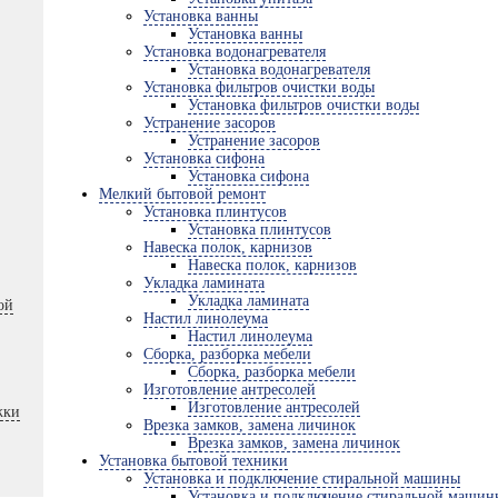
Установка ванны
Установка ванны
Установка водонагревателя
Установка водонагревателя
Установка фильтров очистки воды
Установка фильтров очистки воды
Устранение засоров
Устранение засоров
Установка сифона
Установка сифона
Мелкий бытовой ремонт
Установка плинтусов
Установка плинтусов
Навеска полок, карнизов
Навеска полок, карнизов
Укладка ламината
Укладка ламината
ой
Настил линолеума
Настил линолеума
Сборка, разборка мебели
Сборка, разборка мебели
Изготовление антресолей
Изготовление антресолей
жки
Врезка замков, замена личинок
Врезка замков, замена личинок
Установка бытовой техники
Установка и подключение стиральной машины
Установка и подключение стиральной машин