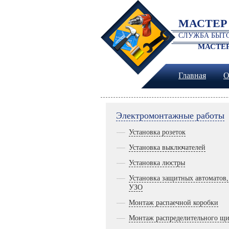
МАСТЕР
СЛУЖБА БЫТО
МАСТЕР
Главная
О
Электромонтажные работы
Установка розеток
Установка выключателей
Установка люстры
Установка защитных автоматов,
УЗО
Монтаж распаечной коробки
Монтаж распределительного щи