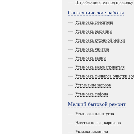
Штробление стен под проводку
Сантехнические работы
Установка смесителя
Установка раковины
Установка кухонной мойки
Установка унитаза
Установка ванны
Установка водонагревателя
Установка фильтров очистки во
Устранение засоров
Установка сифона
Мелкий бытовой ремонт
Установка плинтусов
Навеска полок, карнизов
Укладка ламината