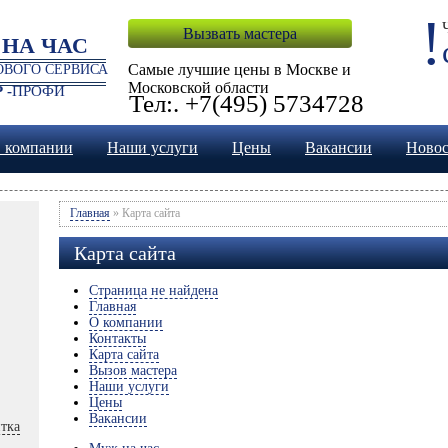
!
Вызвать мастера
 НА ЧАС
Самые лучшие цены в Москве и
ВОГО СЕРВИСА
Московской области
 -
ПРОФИ
Тел:. +7(495) 5734728
 компании
Наши услуги
Цены
Вакансии
Ново
Главная
» Карта сайта
Карта сайта
Страница не найдена
Главная
О компании
Контакты
Карта сайта
Вызов мастера
Наши услуги
Цены
Вакансии
тка