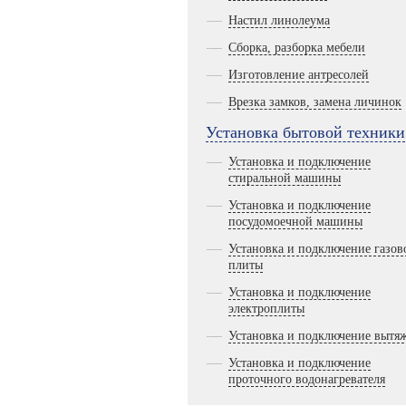
Настил линолеума
Сборка, разборка мебели
Изготовление антресолей
Врезка замков, замена личинок
Установка бытовой техники
Установка и подключение
стиральной машины
Установка и подключение
посудомоечной машины
Установка и подключение газов
плиты
Установка и подключение
электроплиты
Установка и подключение вытя
Установка и подключение
проточного водонагревателя