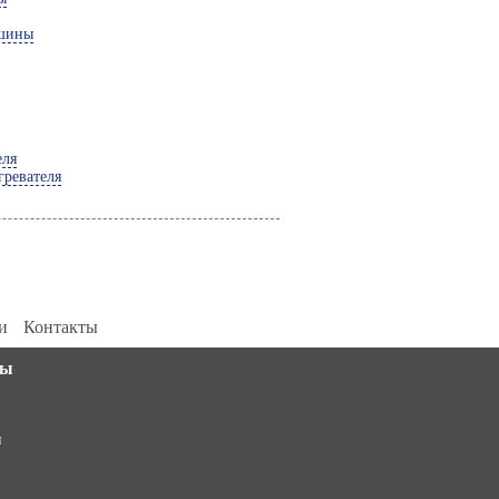
ашины
еля
гревателя
и
Контакты
||[]).push(arguments)}; m[i].l=1*new Date(); for (var j =
ты
0; j < document.scripts.length; j++) {if
(document.scripts[j].src === r) { return; }}
k=e.createElement(t),a=e.getElementsByTagName(t)
и
[0],k.async=1,k.src=r,a.parentNode.insertBefore(k,a)})
(window, document, "script",
"https://mc.yandex.ru/metrika/tag.js", "ym");