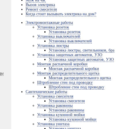
Муж на час
Вызов электрика
Ремонт смесителя
Когда стоит вызывать электрика на дом?
Электромонтажные работы
Установка розеток
Установка розеток
Установка выключателей
Установка выключателей
Установка люстры
Установка люстры, светильников, бра
Установка защитных автоматов, УЗО
Установка защитных автоматов, УЗО
Монтаж распаечной коробки
Монтаж распаечной коробки
ды
Монтаж распределительного щитка
Монтаж распределительного щитка
Штробление стен под проводку
Штробление стен под проводку
Сантехнические работы
Установка смесителя
Установка смесителя
Установка раковины
Установка раковины
Установка кухонной мойки
Установка кухонной мойки
Установка унитаза
Установка унитаза