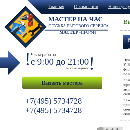
Главная
О компании
Наши услу
МАСТЕР НА ЧАС
Вы
СЛУЖБА БЫТОВОГО СЕРВИСА
МАСТЕР -
ПРОФИ
!
Часы работы
!
с 9:00 до 21:00
Нуж
У В
Без выходных
фир
по 
Ком
Вызвать мастера
юри
вып
сан
+7(495) 5734728
Каж
про
+7(495) 5734728
соч
ски