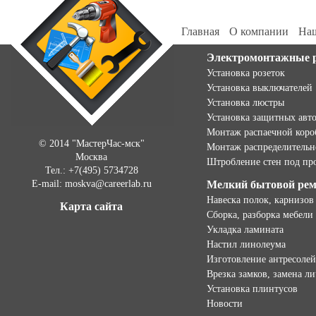
Главная
О компании
Наш
Электромонтажные 
Установка розеток
Установка выключателей
Установка люстры
Установка защитных авт
Монтаж распаечной коро
© 2014 "МастерЧас-мск"
Монтаж распределительн
Москва
Штробление стен под пр
Тел.: +7(495) 5734728
E-mail: moskva@careerlab.ru
Мелкий бытовой ре
Навеска полок, карнизов
Карта сайта
Сборка, разборка мебели
Укладка ламината
Настил линолеума
Изготовление антресолей
Врезка замков, замена л
Установка плинтусов
Новости