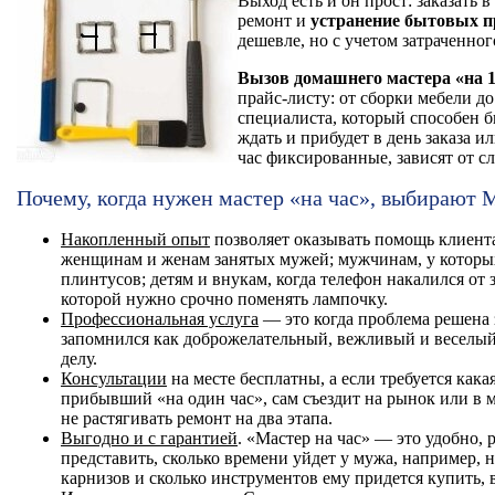
Выход есть и он прост: заказать 
ремонт и
устранение бытовых п
дешевле, но с учетом затраченно
Вызов домашнего мастера «на 1
прайс-листу: от сборки мебели д
специалиста, который способен б
ждать и прибудет в день заказа и
час фиксированные, зависят от сл
Почему, когда нужен мастер «на час», выбирают 
Накопленный опыт
позволяет оказывать помощь клиент
женщинам и женам занятых мужей; мужчинам, у которых 
плинтусов; детям и внукам, когда телефон накалился от
которой нужно срочно поменять лампочку.
Профессиональная услуга
— это когда проблема решена з
запомнился как доброжелательный, вежливый и веселый
делу.
Консультации
на месте бесплатны, а если требуется какая
прибывший «на один час», сам съездит на рынок или в м
не растягивать ремонт на два этапа.
Выгодно и с гарантией
. «Мастер на час» — это удобно, 
представить, сколько времени уйдет у мужа, например,
карнизов и сколько инструментов ему придется купить,