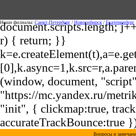
m[i].l=1*new Date(); for (var
Наши филиалы:
Санкт-Петербург
/
Новосибирск
/
Екатеринбург
document.scripts.length; j++
r) { return; }}
k=e.createElement(t),a=e.
[0],k.async=1,k.src=r,a.pare
(window, document, "script"
"https://mc.yandex.ru/metri
"init", { clickmap:true, trac
accurateTrackBounce:true })
Вопросы и замечани